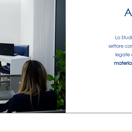
A
Lo Stud
settore co
legate
material