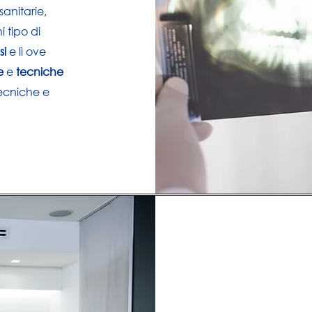
sanitarie,
i tipo di
si
e lì ove
ne
e
tecniche
tecniche e