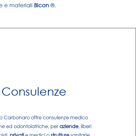
he e materiali
Bicon
®.
Consulenze
io Carbonaro offre consulenze medico
he ed odontoiatriche, per
aziende
, liberi
isti,
privati
e medici o
strutture
sanitarie.