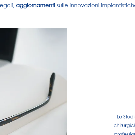
egali,
aggiornamenti
sulle innovazioni impiantistic
Lo Stud
chirurgic
profession